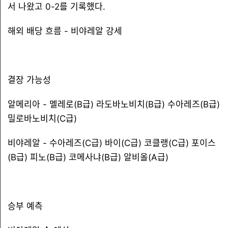
서 나왔고 0-2를 기록했다.
해외 배당 흐름 - 비야레알 강세
결장 가능성
알메리아 - 멜레로(B급) 라도바노비치(B급) 수아레즈(B급)
밀로바노비치(C급)
비야레알 - 수아레즈(C급) 바이(C급) 코클랭(C급) 포이스
(B급) 피노(B급) 코메사냐(B급) 알비올(A급)
승부 예측