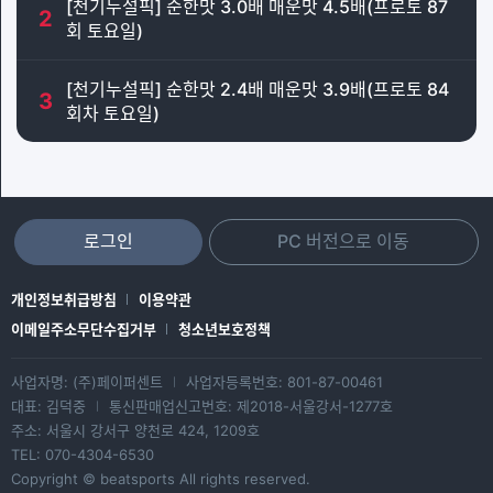
[천기누설픽] 순한맛 3.0배 매운맛 4.5배(프로토 87
2
회 토요일)
[천기누설픽] 순한맛 2.4배 매운맛 3.9배(프로토 84
3
회차 토요일)
로그인
PC 버전으로 이동
개인정보취급방침
이용약관
이메일주소무단수집거부
청소년보호정책
사업자명: (주)페이퍼센트
사업자등록번호: 801-87-00461
|
대표: 김덕중
통신판매업신고번호: 제2018-서울강서-1277호
|
주소: 서울시 강서구 양천로 424, 1209호
TEL: 070-4304-6530
Copyright © beatsports All rights reserved.