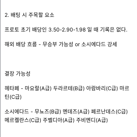
2. 배팅 시 주목할 요소
프로토 초기 배당인 3.50-2.90-1.98 일 때 기록은 없다.
해외 배당 흐름 - 무승부 가능성 or 소시에다드 강세
결장 가능성
헤타페 - 마요랄(A급) 두라르테(B급) 아람바리(C급) 마르
틴(C급)
소시에다드 - 무뇨즈(B급) 멘데즈(A급) 페르난데스(C급)
메르켈란스(C급) 주벨디아(A급) 주비멘디(A급)