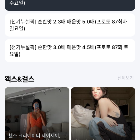
수요일)
[천기누설픽] 순한맛 2.3배 매운맛 5.0배(프로토 87회차
일요일)
[천기누설픽] 순한맛 3.0배 매운맛 4.5배(프로토 87회 토
요일)
왝스&걸스
전체보기
헬스 크리에이터 제이제이,