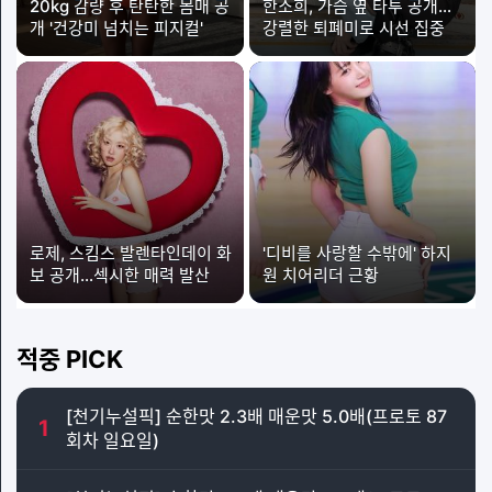
20kg 감량 후 탄탄한 몸매 공
한소희, 가슴 옆 타투 공개…
개 '건강미 넘치는 피지컬'
강렬한 퇴폐미로 시선 집중
로제, 스킴스 발렌타인데이 화
'디비를 사랑할 수밖에' 하지
보 공개…섹시한 매력 발산
원 치어리더 근황
적중 PICK
[천기누설픽] 순한맛 2.3배 매운맛 5.0배(프로토 87
1
회차 일요일)