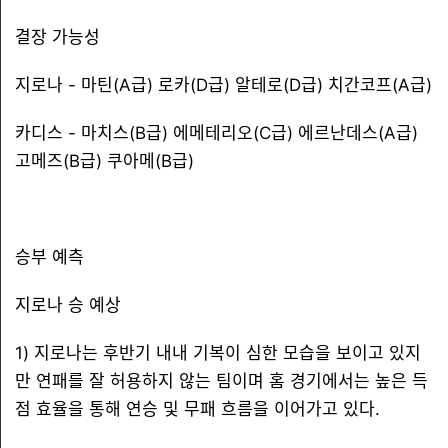
결장 가능성
지로나 - 마틴(A급) 로카(D급) 알테로(D급) 치간코프(A급)
카디스 - 마치스(B급) 에메테리오(C급) 에르난데스(A급)
고메즈(B급) 쿠아메(B급)
승부 예측
지로나 승 예상
1) 지로나는 후반기 내내 기복이 심한 모습을 보이고 있지
만 연패를 잘 허용하지 않는 팀이며 홈 경기에서는 높은 득
점 효율을 통해 연승 및 무패 흐름을 이어가고 있다.