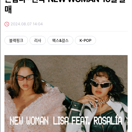
매
2024.08.07 14:04
블랙핑크
리사
왝스&걸스
K-POP