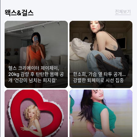
왝스&걸스
전체보기
헬스 크리에이터 제이제이,
20kg 감량 후 탄탄한 몸매 공
한소희, 가슴 옆 타투 공개…
개 '건강미 넘치는 피지컬'
강렬한 퇴폐미로 시선 집중