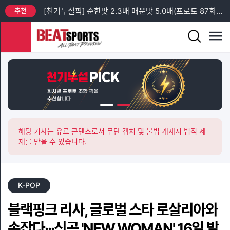
추천
[천기누설픽] 순한맛 2.3배 매운맛 5.0배(프로토 87회차 일요일)
추천
[프리미엄픽] 프로토 88회차 엘리테세리엔 + 챔피언스리그 예선 분석
추천
[프리미엄픽] 프로토 93회차 토요일 새벽 축구 3경기 분석
추천
[프리미엄픽] 프로토 92회차 금요일 J리그 + 친선 경기 분석
추천
[프리미엄픽] 프로토 92회차 금요일 K리그2 분석
추천
[천기누설픽] 순한맛 2.2배 매운맛 4.4배(프로토 88회차 수요일)
해당 기사는 유료 콘텐츠로서 무단 캡처 및 불법 개재시 법적 제
제를 받을 수 있습니다.
K-POP
블랙핑크 리사, 글로벌 스타 로살리아와
손잡다···신곡 'NEW WOMAN' 16일 발