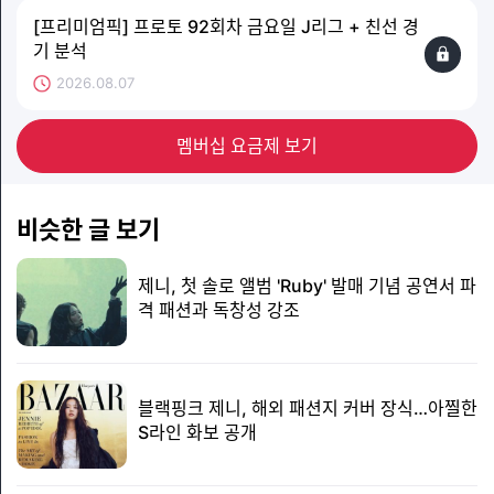
[프리미엄픽] 프로토 92회차 금요일 J리그 + 친선 경
기 분석
2026.08.07
멤버십 요금제 보기
비슷한 글 보기
제니, 첫 솔로 앨범 'Ruby' 발매 기념 공연서 파
격 패션과 독창성 강조
블랙핑크 제니, 해외 패션지 커버 장식…아찔한
S라인 화보 공개