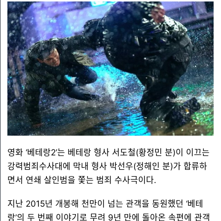
영화 ‘베테랑2’는 베테랑 형사 서도철(황정민 분)이 이끄는
강력범죄수사대에 막내 형사 박선우(정해인 분)가 합류하
면서 연쇄 살인범을 쫓는 범죄 수사극이다.
지난 2015년 개봉해 천만이 넘는 관객을 동원했던 ‘베테
랑’의 두 번째 이야기로 무려 9년 만에 돌아온 속편에 관객