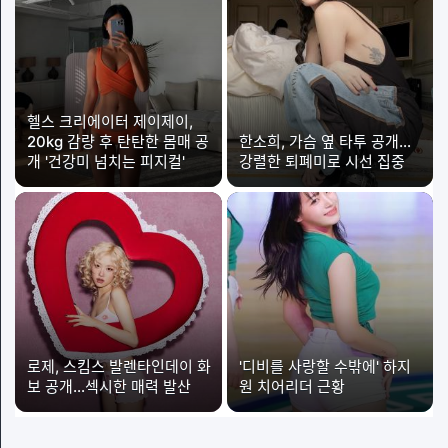
헬스 크리에이터 제이제이,
20kg 감량 후 탄탄한 몸매 공
한소희, 가슴 옆 타투 공개…
개 '건강미 넘치는 피지컬'
강렬한 퇴폐미로 시선 집중
로제, 스킴스 발렌타인데이 화
'디비를 사랑할 수밖에' 하지
보 공개…섹시한 매력 발산
원 치어리더 근황