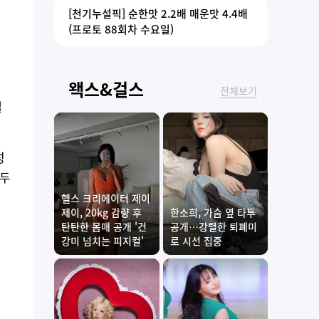
[천기누설픽] 순한맛 2.2배 매운맛 4.4배
(프로토 88회차 수요일)
왝스&걸스
전체보기
렐
성
구두
헬스 크리에이터 제이
제이, 20kg 감량 후
한소희, 가슴 옆 타투
탄탄한 몸매 공개 '건
공개…강렬한 퇴폐미
강미 넘치는 피지컬'
로 시선 집중