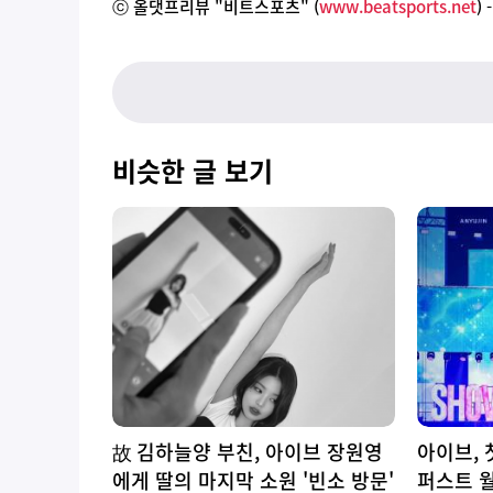
ⓒ 올댓프리뷰 "비트스포츠" (
www.beatsports.net
)
비슷한 글 보기
故 김하늘양 부친, 아이브 장원영
아이브, 
에게 딸의 마지막 소원 '빈소 방문'
퍼스트 월