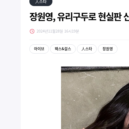
人스타
장원영, 유리구두로 현실판 
2024년11월28일 16시19분
아이브
왝스&걸스
人스타
장원영