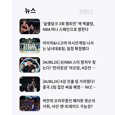
뉴스
전체보기
‘슬램덩크 3회 챔피언’ 맥 맥클렁,
히
NBA 떠나 스페인으로 향한다
아이치&나고야 아시안게임 나서
은
는 남녀대표팀, 일정 확정됐다
[AUBL26] 前NBA 스타 항저우 찾
더
는다! ‘만리장성’ 야오밍, 4강전 관
람 예정… 결승에 진출할 2팀은?
[AUBL26] 4강 진출 팀 가려졌다!
중국 2팀 집안 싸움 예정… NCCU
와 와세대다도 4강서 격돌
여전히 오리무중인 페이튼 왓슨의
거취, 사인-앤-트레이드 가능성?