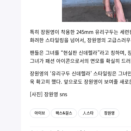
특히 장원영이 착용한 245mm 유리구두는 세련
화려한 스타일링을 넘어서, 장원영의 고급스러우
팬들은 그녀를 “현실판 신데렐라”라고 칭하며, 
그녀가 패션 아이콘으로서의 면모를 확실히 드러
장원영의 ‘유리구두 신데렐라’ 스타일링은 그녀만
욱 확고히 했다. 앞으로도 장원영이 보여줄 새로
[사진] 장원영 sns
아이브
왝스&걸스
人스타
장원영