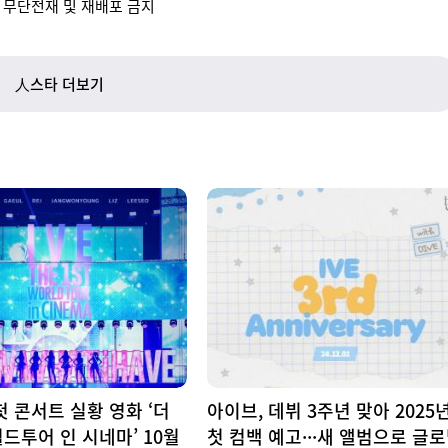
- 무단전재 및 재배포 금지
人스타 더보기
첫 콘서트 실황 영화 ‘더
아이브, 데뷔 3주년 맞아 2025
드투어 인 시네마’ 10월
첫 컴백 예고···새 앨범으로 글