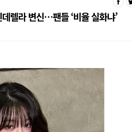
신데렐라 변신…팬들 ‘비율 실화냐’