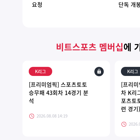
요청
단독 개
비트스포츠 멤버십
에 
K리그
K리그
[프리미엄픽] 스포츠토토
[프리미
승무패 43회차 14경기 분
차 K리그
석
포츠토토
련 경기
2026.08.08 14:19
2026.