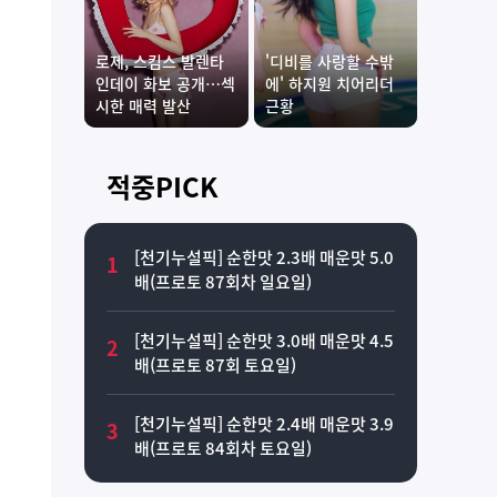
로제, 스킴스 발렌타
'디비를 사랑할 수밖
인데이 화보 공개…섹
에' 하지원 치어리더
시한 매력 발산
근황
적중PICK
[천기누설픽] 순한맛 2.3배 매운맛 5.0
1
배(프로토 87회차 일요일)
[천기누설픽] 순한맛 3.0배 매운맛 4.5
2
배(프로토 87회 토요일)
[천기누설픽] 순한맛 2.4배 매운맛 3.9
3
배(프로토 84회차 토요일)