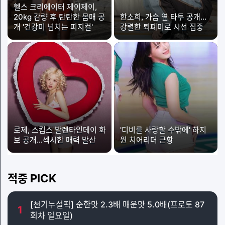
헬스 크리에이터 제이제이,
20kg 감량 후 탄탄한 몸매 공
한소희, 가슴 옆 타투 공개…
개 '건강미 넘치는 피지컬'
강렬한 퇴폐미로 시선 집중
로제, 스킴스 발렌타인데이 화
'디비를 사랑할 수밖에' 하지
보 공개…섹시한 매력 발산
원 치어리더 근황
적중 PICK
[천기누설픽] 순한맛 2.3배 매운맛 5.0배(프로토 87
1
회차 일요일)