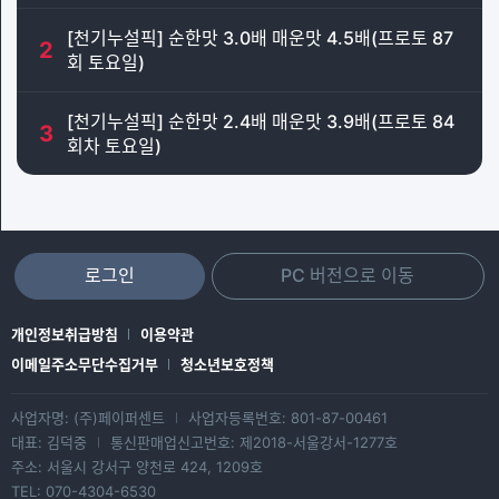
[천기누설픽] 순한맛 3.0배 매운맛 4.5배(프로토 87
2
회 토요일)
[천기누설픽] 순한맛 2.4배 매운맛 3.9배(프로토 84
3
회차 토요일)
로그인
PC 버전으로 이동
개인정보취급방침
이용약관
이메일주소무단수집거부
청소년보호정책
사업자명: (주)페이퍼센트
사업자등록번호: 801-87-00461
|
대표: 김덕중
통신판매업신고번호: 제2018-서울강서-1277호
|
주소: 서울시 강서구 양천로 424, 1209호
TEL: 070-4304-6530