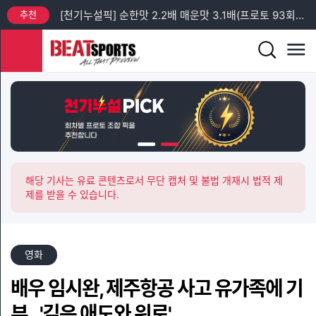
추천
[천기누설픽] 순한맛 2.2배 매운맛 3.1배(프로토 93회차 일요일)
추천
[프리미엄픽] 프로토 88회차 엘리테세리엔 + 챔피언스리그 예선 분석
추천
[프리미엄픽] 프로토 93회차 토요일 새벽 축구 3경기 분석
추천
[프리미엄픽] 스포츠토토 승무패 43회차 14경기 분석
추천
[프리미엄픽] 프로토 93회차 K리그 & J리그 분석 (스포츠토토 승무패 43회차 관련 경기)
추천
[천기누설픽] 순한맛 1.9배 매운맛 3.7배(프로토 93회차 토요일)
해당 기사는 유료 콘텐츠로서 무단 캡처 및 불법 개재시 법적 제
제를 받을 수 있습니다.
영화
배우 임시완, 제주항공 사고 유가족에 기
부…'깊은 애도와 위로'