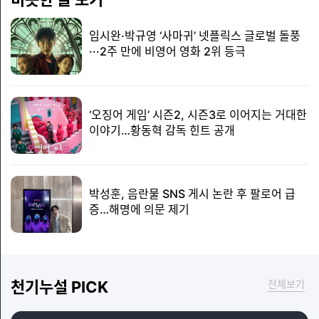
임시완·박규영 ‘사마귀’ 넷플릭스 글로벌 돌풍
···2주 만에 비영어 영화 2위 등극
‘오징어 게임’ 시즌2, 시즌3로 이어지는 거대한
이야기…황동혁 감독 힌트 공개
박성훈, 음란물 SNS 게시 논란 후 팔로어 급
증…해명에 의문 제기
천기누설 PICK
전체보기