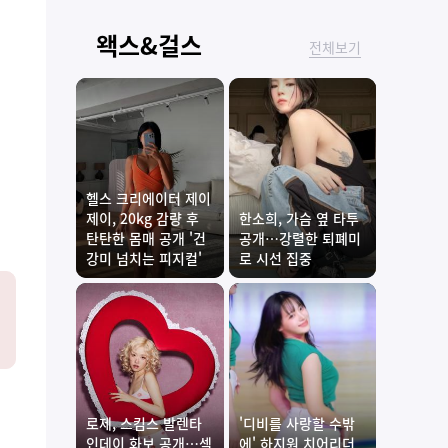
왝스&걸스
전체보기
헬스 크리에이터 제이
제이, 20kg 감량 후
한소희, 가슴 옆 타투
탄탄한 몸매 공개 '건
공개…강렬한 퇴폐미
강미 넘치는 피지컬'
로 시선 집중
로제, 스킴스 발렌타
'디비를 사랑할 수밖
인데이 화보 공개…섹
에' 하지원 치어리더