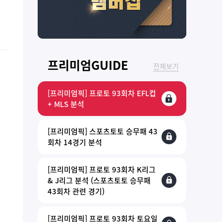
프리미엄GUIDE
전체보기
[프리미엄픽] 프로토 93회차 EFL컵
+ MLS 분석
[프리미엄픽] 스포츠토토 승무패 43
회차 14경기 분석
[프리미엄픽] 프로토 93회차 K리그
& J리그 분석 (스포츠토토 승무패
43회차 관련 경기)
[프리미엄픽] 프로토 93회차 토요일