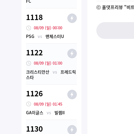
FC
ⓒ 올댓프리뷰 "비트
1118
08/09 (일) 00:00
PSG
vs
맨체스터U
1122
08/09 (일) 01:00
크리스티안산
vs
프레드릭
스타
1126
08/09 (일) 01:45
GA이글스
vs
빌렘II
1130