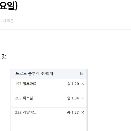
요일)
12시19분
 맛