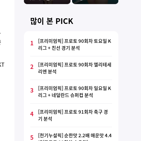
많이 본 PICK
가
[프리미엄픽] 프로토 90회차 토요일 K
본
1
리그 + 친선 경기 분석
KT
[프리미엄픽] 프로토 90회차 엘리테세
2
리엔 분석
[프리미엄픽] 프로토 90회차 일요일 K
3
리그 + 네덜란드 슈퍼컵 분석
[프리미엄픽] 프로토 91회차 축구 경
4
기 분석
[천기누설픽] 순한맛 2.2배 매운맛 4.4
5