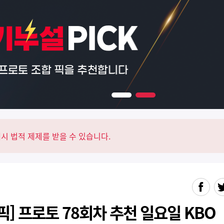
다음
시 법적 제제를 받을 수 있습니다.
] 프로토 78회차 추천 일요일 KBO