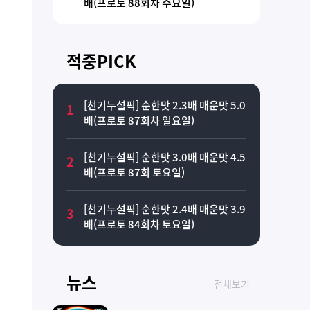
배(프로토 88회차 수요일)
적중PICK
[천기누설픽] 순한맛 2.3배 매운맛 5.0
1
배(프로토 87회차 일요일)
[천기누설픽] 순한맛 3.0배 매운맛 4.5
2
배(프로토 87회 토요일)
[천기누설픽] 순한맛 2.4배 매운맛 3.9
3
배(프로토 84회차 토요일)
뉴스
전체보기