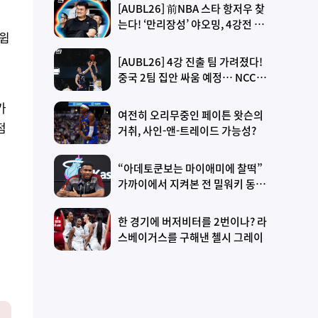
[AUBL26] 前NBA 스타 항저우 찾
는다! ‘만리장성’ 야오밍, 4강전 관
스윕
람 예정… 결승에 진출할 2팀은?
[AUBL26] 4강 진출 팀 가려졌다!
중국 2팀 집안 싸움 예정… NCCU
와 와세대다도 4강서 격돌
가
여전히 오리무중인 페이튼 왓슨의
점
거취, 사인-앤-트레이드 가능성?
“아데토쿤보는 마이애미에 찰떡”
가까이에서 지켜본 전 밀워키 동료
의 평가
한 경기에 버저비터를 2번이나? 라
스베이거스를 구해낸 첼시 그레이