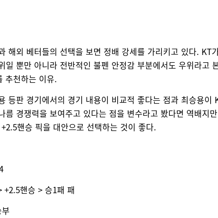
과 해외 베터들의 선택을 보면 정배 강세를 가리키고 있다. KT
위일 뿐만 아니라 전반적인 불펜 안정감 부분에서도 우위라고 
를 추천하는 이유.
용 등판 경기에서의 경기 내용이 비교적 좋다는 점과 최승용이 
나름 경쟁력을 보여주고 있다는 점을 변수라고 봤다면 역배지만
 +2.5핸승 픽을 대안으로 선택하는 것이 좋다.
4
> +2.5핸승 > 승1패 패
승부