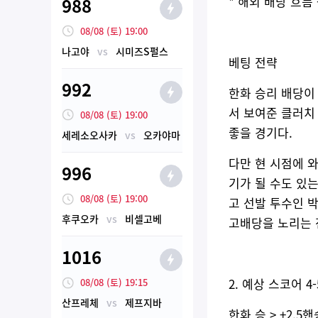
* 해외 배당 흐름
988
08/08 (토) 19:00
나고야
vs
시미즈S펄스
베팅 전략
992
한화 승리 배당이
서 보여준 클러치
08/08 (토) 19:00
좋을 경기다.
세레소오사카
vs
오카야마
다만 현 시점에 
996
기가 될 수도 있
08/08 (토) 19:00
고 선발 투수인 
후쿠오카
vs
비셀고베
고배당을 노리는 
1016
2. 예상 스코어 4-
08/08 (토) 19:15
산프레체
vs
제프지바
한화 승 > +2.5핸