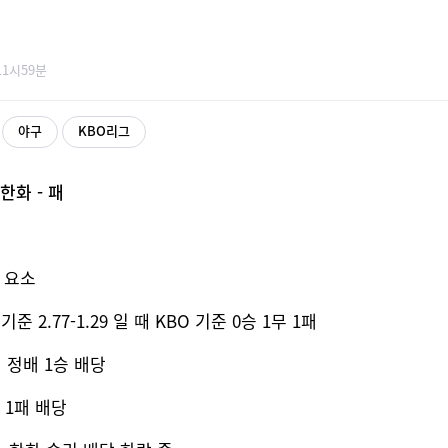
11시59분
야구
KBO리그
 한화 - 패
할 요소
준 2.77-1.29 일 때 KBO 기준 0승 1무 1패
기 정배 1승 배당
 1패 배당