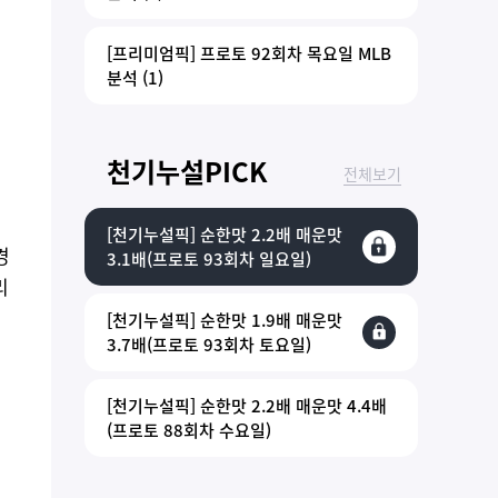
[프리미엄픽] 프로토 92회차 목요일 MLB
분석 (1)
에
천기누설PICK
전체보기
[천기누설픽] 순한맛 2.2배 매운맛
경
3.1배(프로토 93회차 일요일)
리
[천기누설픽] 순한맛 1.9배 매운맛
3.7배(프로토 93회차 토요일)
[천기누설픽] 순한맛 2.2배 매운맛 4.4배
(프로토 88회차 수요일)