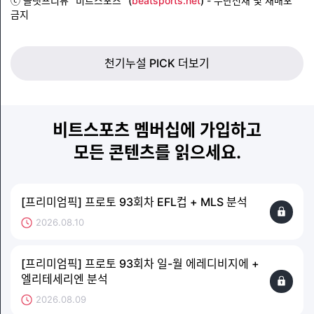
ⓒ 올댓프리뷰 "비트스포츠" (
beatsports.net
)
- 무단전재 및 재배포
금지
천기누설 PICK 더보기
비트스포츠 멤버십에 가입하고
모든 콘텐츠를 읽으세요.
[프리미엄픽] 프로토 93회차 EFL컵 + MLS 분석
2026.08.10
[프리미엄픽] 프로토 93회차 일-월 에레디비지에 +
엘리테세리엔 분석
2026.08.09