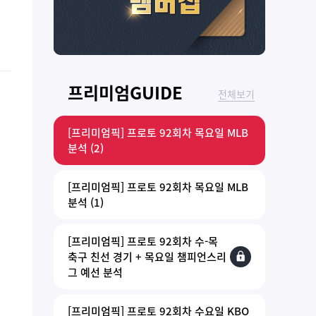
프리미엄GUIDE
전체보기
[프리미엄픽] 프로토 92회차 목요일 MLB
분석 (2)
[프리미엄픽] 프로토 92회차 목요일 MLB
분석 (1)
[프리미엄픽] 프로토 92회차 수-목
축구 친선 경기 + 목요일 챔피언스리
그 예선 분석
[프리미엄픽] 프로토 92회차 수요일 KBO