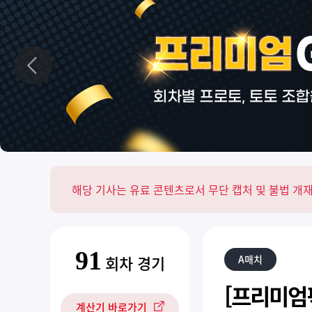
해당 기사는 유료 콘텐츠로서 무단 캡처 및 불법 개재
91
회차 경기
A매치
[프리미엄픽
계산기 바로가기