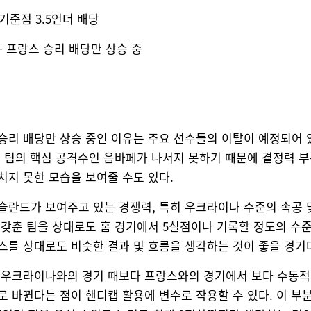
 기준점 3.5언더 배당
 - 프랑스 승리 배당만 상승 중
승리 배당만 상승 중인 이유는 주요 선수들의 이탈이 예정되어 
히 팀의 핵심 공격수인 음바페가 나서지 못하기 때문에 결정력 
치지 못한 모습을 보여줄 수도 있다.
슬란드가 보여주고 있는 경쟁력, 특히 우크라이나 수준의 속공 
 갖춘 팀을 상대로도 홈 경기에서 5실점이나 기록할 정도의 수
스를 상대로도 비슷한 결과 및 흐름을 생각하는 것이 좋을 경기
 우크라이나와의 경기 때보다 프랑스와의 경기에서 보다 수동
로 바뀐다는 점이 핸디캡 활용에 변수로 작용할 수 있다. 이 부