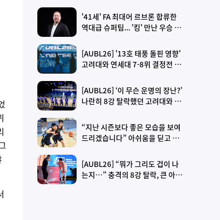
'41세' FA 최대어 르브론 합류한
역대급 슈퍼팀... '킹' 만난 우승 경
험 감독도 웃는다→"넌 우리 팀에
딱 맞는 선수야"
[AUBL26] '13호 태풍 돌핀 영향'
고려대와 연세대 7-8위 결정전 취
소… "빠른 귀국 권고"
[AUBL26] ‘이 무슨 운명의 장난?’
나란히 8강 탈락했던 고려대와 연
었
세대, 7-8위 결정전에서 격돌
위
“지난 시즌보다 좋은 모습을 보여
리
드리겠습니다” 아쉬움을 딛고 일
 그
어설 이근준의 여름
야
[AUBL26] “뭐가 그리도 겁이 나
는지…” 충격의 8강 탈락, 큰 아쉬
움 드러낸 주희정 감독
서