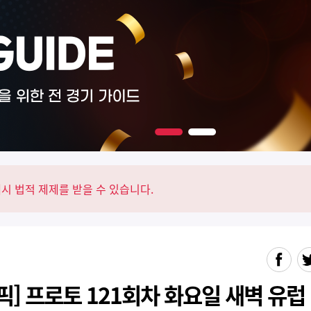
다음
시 법적 제제를 받을 수 있습니다.
] 프로토 121회차 화요일 새벽 유럽