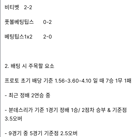
비티벳 2-2
풋볼베팅팁스 0-2
베팅팁스1x2 2-0
2. 배팅 시 주목할 요소
프로토 초기 배당 기준 1.56-3.60-4.10 일 때 7승 1무 1패
- 최근 정배 2연승 중
- 분데스리가 기준 1경기 정배 1승/ 2점차 승부 & 기준점
3.5오버
- 9경기 중 5경기 기준점 2.5오버