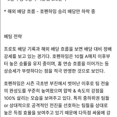
* 해외 배당 흐름 - 호펜하임 승리 배당만 하락 중
베팅 전략
프로토 배당 기록과 해외 배당 흐름을 보면 배당 대비 정배
강세를 보고 있는 경기다. 호펜하임은 10월 A매치 이후부
터 높은 승률을 유지 중이며, 홈 연승 흐름을 이어가는 등
상승세가 뚜렷하다는 점을 적극 반영한 것으로 보인다.
호펜하임은 시즌 극초반 부진에서 벗어난 이후로 팀 전술
의 완성도를 꾸준히 높여왔으며 압박 & 속도의 강점을
100% 살리는 모습을 보여주고 있다. 특히 중하위권 팀들
or 상대적으로 공격적인 전진을 선호하는 팀들을 상대로
높은 득점 효율을 보여주고 있기 때문에 다득점 싸움에 강