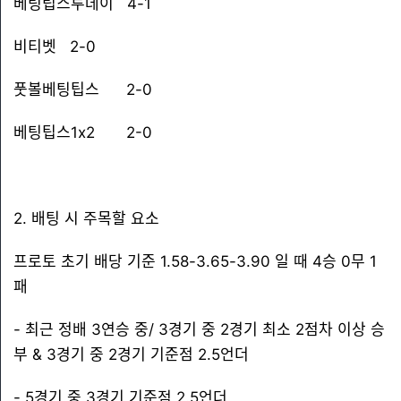
베팅팁스투데이 4-1
비티벳 2-0
풋볼베팅팁스 2-0
베팅팁스1x2 2-0
2. 배팅 시 주목할 요소
프로토 초기 배당 기준 1.58-3.65-3.90 일 때 4승 0무 1
패
- 최근 정배 3연승 중/ 3경기 중 2경기 최소 2점차 이상 승
부 & 3경기 중 2경기 기준점 2.5언더
- 5경기 중 3경기 기준점 2.5언더