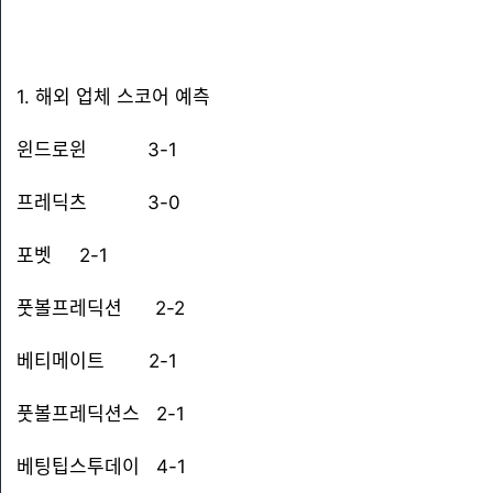
1. 해외 업체 스코어 예측
윈드로윈 3-1
프레딕츠 3-0
포벳 2-1
풋볼프레딕션 2-2
베티메이트 2-1
풋볼프레딕션스 2-1
베팅팁스투데이 4-1