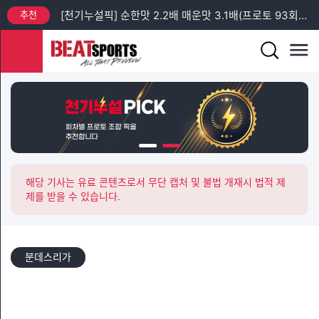
추천
[천기누설픽] 순한맛 2.2배 매운맛 3.1배(프로토 93회차 일요일)
추천
[프리미엄픽] 프로토 93회차 EFL컵 + MLS 분석
추천
[프리미엄픽] 프로토 93회차 일-월 에레디비지에 + 엘리테세리엔 분석
추천
[프리미엄픽] 스포츠토토 승무패 43회차 14경기 분석
추천
[프리미엄픽] 프로토 93회차 K리그 & J리그 분석 (스포츠토토 승무패 43회차 관련 경기)
추천
[천기누설픽] 순한맛 1.9배 매운맛 3.7배(프로토 93회차 토요일)
해당 기사는 유료 콘텐츠로서 무단 캡처 및 불법 개재시 법적 제
제를 받을 수 있습니다.
분데스리가