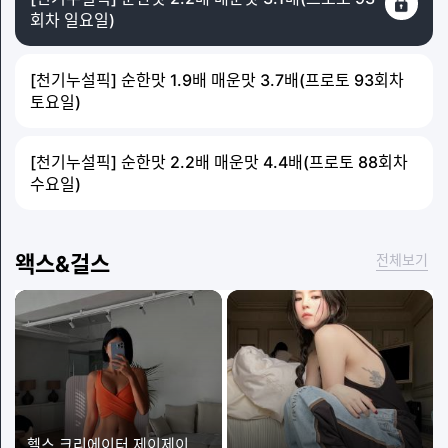
회차 일요일)
[천기누설픽] 순한맛 1.9배 매운맛 3.7배(프로토 93회차
토요일)
[천기누설픽] 순한맛 2.2배 매운맛 4.4배(프로토 88회차
수요일)
왝스&걸스
전체보기
헬스 크리에이터 제이제이,