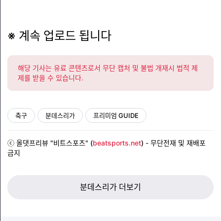
※ 계속 업로드 됩니다
해당 기사는 유료 콘텐츠로서 무단 캡처 및 불법 개재시 법적 제
제를 받을 수 있습니다.
축구
분데스리가
프리미엄 GUIDE
ⓒ 올댓프리뷰 "비트스포츠" (
beatsports.net
)
- 무단전재 및 재배포
금지
분데스리가 더보기