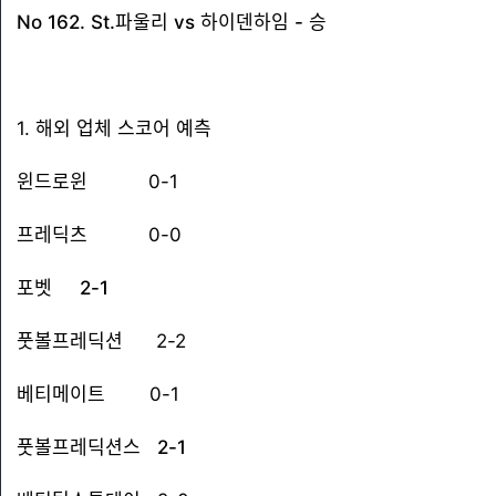
No 162. St.파울리 vs 하이덴하임 - 승
1. 해외 업체 스코어 예측
윈드로윈 0-1
프레딕츠 0-0
포벳 2-1
풋볼프레딕션 2-2
베티메이트 0-1
풋볼프레딕션스 2-1