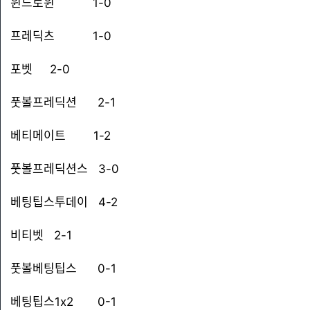
윈드로윈 1-0
프레딕츠 1-0
포벳 2-0
풋볼프레딕션 2-1
베티메이트 1-2
풋볼프레딕션스 3-0
베팅팁스투데이 4-2
비티벳 2-1
풋볼베팅팁스 0-1
베팅팁스1x2 0-1