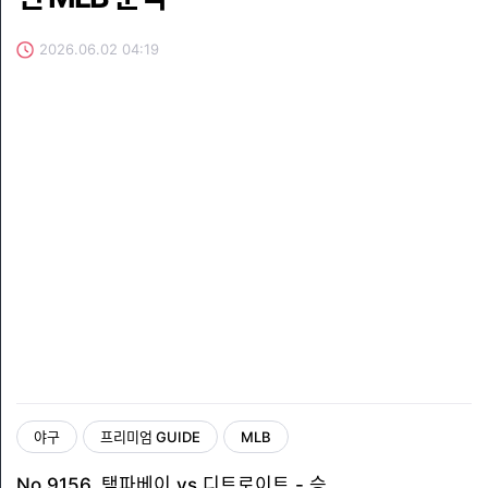
2026.06.02 04:19
야구
프리미엄 GUIDE
MLB
No 9156. 탬파베이 vs 디트로이트 - 승