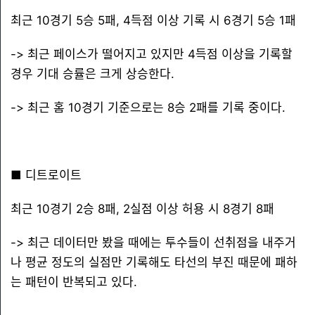
최근 10경기 5승 5패, 4득점 이상 기록 시 6경기 5승 1패
-> 최근 페이스가 떨어지고 있지만 4득점 이상을 기록할
경우 기대 승률은 크게 상승한다.
-> 최근 홈 10경기 기준으로는 8승 2패를 기록 중이다.
■ 디트로이트
최근 10경기 2승 8패, 2실점 이상 허용 시 8경기 8패
-> 최근 데이터만 봤을 때에는 투수들이 선취점을 내주거
나 평균 정도의 실점만 기록해도 타선의 부진 때문에 패하
는 패턴이 반복되고 있다.