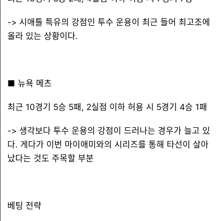
-> 시애틀 특유의 강점인 투수 운용이 최근 들어 최고조에
올라 있는 상황이다.
■ 뉴욕 메츠
최근 10경기 5승 5패, 2실점 이하 허용 시 5경기 4승 1패
-> 생각보다 투수 운용의 강점이 드러나는 경우가 늘고 있
다. 게다가 이번 마이애미와의 시리즈를 통해 타선이 살아
났다는 것도 주목할 부분
베팅 전략