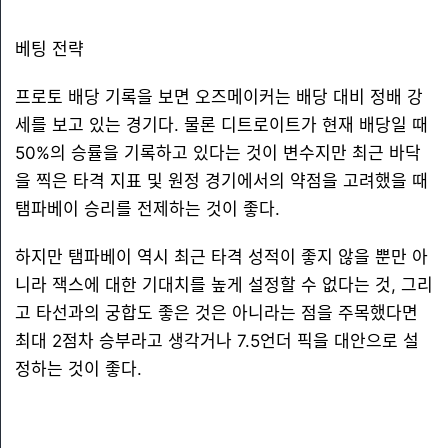
베팅 전략
프로토 배당 기록을 보면 오즈메이커는 배당 대비 정배 강
세를 보고 있는 경기다. 물론 디트로이트가 현재 배당일 때
50%의 승률을 기록하고 있다는 것이 변수지만 최근 바닥
을 찍은 타격 지표 및 원정 경기에서의 약점을 고려했을 때
탬파베이 승리를 전제하는 것이 좋다.
하지만 탬파베이 역시 최근 타격 성적이 좋지 않을 뿐만 아
니라 잭스에 대한 기대치를 높게 설정할 수 없다는 것, 그리
고 타선과의 궁합도 좋은 것은 아니라는 점을 주목했다면
최대 2점차 승부라고 생각거나 7.5언더 픽을 대안으로 설
정하는 것이 좋다.