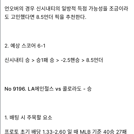
언오버의 경우 신시내티의 일방적 득점 가능성을 조금이라
도 고민했다면 8.5언더 픽을 추천한다.
2. 예상 스코어 6-1
신시내티 승 > 승1패 승 > -2.5핸승 > 8.5언더
No 9196. LA에인절스 vs 콜로라도 - 승
1. 배팅 시 주목할 요소
프로토 초기 배당 1.33-2.60 일 때 MLB 기준 40승 27패