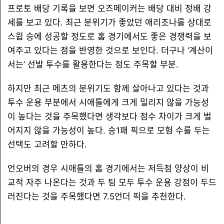
프로토 배당 기록을 보면 오즈메이커는 배당 대비 정배 강
세를 보고 있다. 최근 분위기가 좋았던 애리조나를 상대로
스윕 승에 성공할 정도로 홈 경기에서도 좋은 경쟁력을 보
여주고 있다는 점을 반영한 것으로 보인다. 더구나 ‘계산이
서는’ 선발 투수를 활용한다는 점도 주목할 부분.
하지만 최근 메츠의 분위기도 함께 살아나고 있다는 것과
투수 운용 부분에서 시애틀에게 크게 밀리지 않을 가능성
이 높다는 것을 주목했다면 생각보다 점수 차이가 크게 벌
어지지 않을 가능성이 높다. 승1패 픽으로 모험 수를 두는
선택도 고려할 만하다.
언오버의 경우 시애틀의 홈 경기에서는 저득점 양상이 비
교적 자주 나온다는 것과 두 팀 모두 투수 운용 강점이 두드
러진다는 것을 주목했다면 7.5언더 픽을 추천한다.