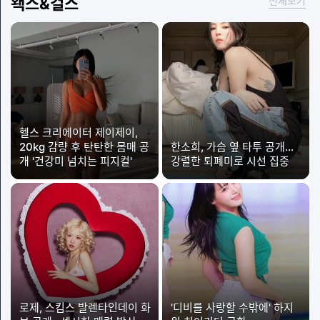
왝스&걸스
전체보기
헬스 크리에이터 제이제이,
20kg 감량 후 탄탄한 몸매 공
한소희, 가슴 옆 타투 공개…
개 '건강미 넘치는 피지컬'
강렬한 퇴폐미로 시선 집중
로제, 스킴스 발렌타인데이 화
'디비를 사랑할 수밖에' 하지