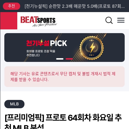
추천
[프리미엄픽] 프로토 88회차 엘리테세리엔 + 챔피언스리그 예선 분석
추천
[프리미엄픽] 프로토 93회차 토요일 새벽 축구 3경기 분석
추천
[프리미엄픽] 프로토 92회차 금요일 J리그 + 친선 경기 분석
추천
[프리미엄픽] 프로토 92회차 금요일 K리그2 분석
추천
[천기누설픽] 순한맛 2.2배 매운맛 4.4배(프로토 88회차 수요일)
추천
[천기누설픽] 순한맛 2.3배 매운맛 5.0배(프로토 87회차 일요일)
해당 기사는 유료 콘텐츠로서 무단 캡처 및 불법 개재시 법적 제
제를 받을 수 있습니다.
MLB
[프리미엄픽] 프로토 64회차 화요일 추
천 MLB 분석