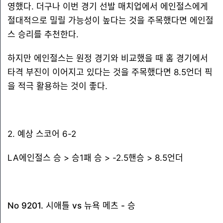
영했다. 더구나 이번 경기 선발 매치업에서 에인절스에게
절대적으로 밀릴 가능성이 높다는 것을 주목했다면 에인절
스 승리를 추천한다.
하지만 에인절스는 원정 경기와 비교했을 때 홈 경기에서
타격 부진이 이어지고 있다는 것을 주목했다면 8.5언더 픽
을 적극 활용하는 것이 좋다.
2. 예상 스코어 6-2
LA에인절스 승 > 승1패 승 > -2.5핸승 > 8.5언더
No 9201. 시애틀 vs 뉴욕 메츠 - 승