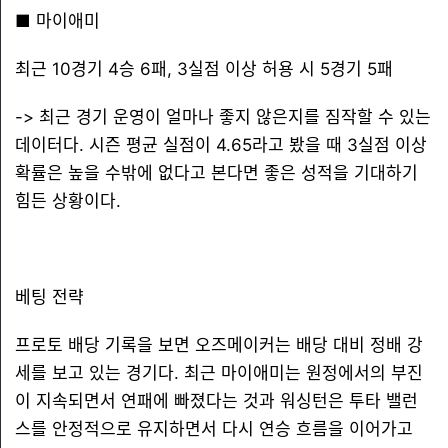
■ 마이애미
최근 10경기 4승 6패, 3실점 이상 허용 시 5경기 5패
-> 최근 경기 운영이 얼마나 좋지 않은지를 짐작할 수 있는
데이터다. 시즌 평균 실점이 4.65라고 봤을 때 3실점 이상
확률은 높을 수밖에 없다고 본다면 좋은 성적을 기대하기
힘든 상황이다.
베팅 전략
프로토 배당 기록을 보면 오즈메이커는 배당 대비 정배 강
세를 보고 있는 경기다. 최근 마이애미는 원정에서의 부진
이 지속되면서 연패에 빠졌다는 것과 워싱턴은 투타 밸런
스를 안정적으로 유지하면서 다시 연승 흐름을 이어가고