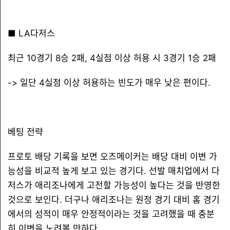
■ LA다저스
최근 10경기 8승 2패, 4실점 이상 허용 시 3경기 1승 2패
-> 일단 4실점 이상 허용하는 빈도가 매우 낮은 편이다.
베팅 전략
프로토 배당 기록을 보면 오즈메이커는 배당 대비 이변 가
능성을 비교적 높게 보고 있는 경기다. 선발 매치업에서 다
저스가 애리조나에게 고전할 가능성이 높다는 것을 반영한
것으로 보인다. 더구나 애리조나는 원정 경기 대비 홈 경기
에서의 성적이 매우 안정적이라는 것을 고려했을 때 충분
히 이변을 노려볼 만하다.