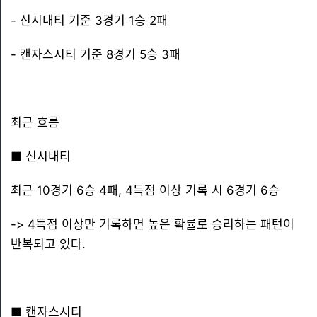
- 신시내티 기준 3경기 1승 2패
- 캔자스시티 기준 8경기 5승 3패
최근 흐름
■ 신시내티
최근 10경기 6승 4패, 4득점 이상 기록 시 6경기 6승
-> 4득점 이상만 기록하면 높은 확률로 승리하는 패턴이
반복되고 있다.
■ 캔자스시티