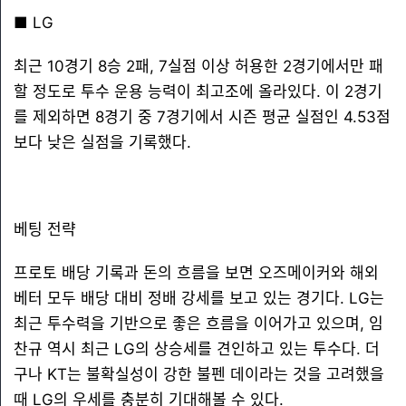
■ LG
최근 10경기 8승 2패, 7실점 이상 허용한 2경기에서만 패
할 정도로 투수 운용 능력이 최고조에 올라있다. 이 2경기
를 제외하면 8경기 중 7경기에서 시즌 평균 실점인 4.53점
보다 낮은 실점을 기록했다.
베팅 전략
프로토 배당 기록과 돈의 흐름을 보면 오즈메이커와 해외
베터 모두 배당 대비 정배 강세를 보고 있는 경기다. LG는
최근 투수력을 기반으로 좋은 흐름을 이어가고 있으며, 임
찬규 역시 최근 LG의 상승세를 견인하고 있는 투수다. 더
구나 KT는 불확실성이 강한 불펜 데이라는 것을 고려했을
때 LG의 우세를 충분히 기대해볼 수 있다.