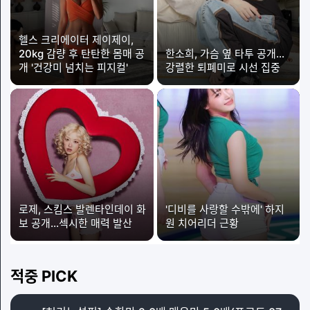
헬스 크리에이터 제이제이,
20kg 감량 후 탄탄한 몸매 공
한소희, 가슴 옆 타투 공개…
개 '건강미 넘치는 피지컬'
강렬한 퇴폐미로 시선 집중
로제, 스킴스 발렌타인데이 화
'디비를 사랑할 수밖에' 하지
보 공개…섹시한 매력 발산
원 치어리더 근황
적중 PICK