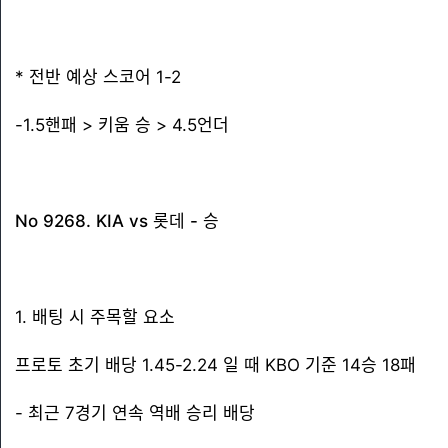
* 전반 예상 스코어 1-2
-1.5핸패 > 키움 승 > 4.5언더
No 9268. KIA vs 롯데 - 승
1. 배팅 시 주목할 요소
프로토 초기 배당 1.45-2.24 일 때 KBO 기준 14승 18패
- 최근 7경기 연속 역배 승리 배당