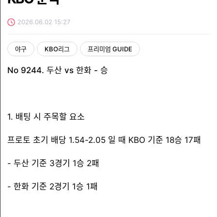
2026.06.02 15:27
야구
KBO리그
프리미엄 GUIDE
No 9244. 두산 vs 한화 - 승
1. 배팅 시 주목할 요소
프로토 초기 배당 1.54-2.05 일 때 KBO 기준 18승 17패
- 두산 기준 3경기 1승 2패
- 한화 기준 2경기 1승 1패