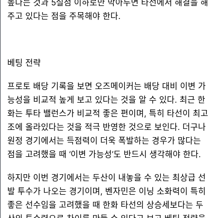
높다는 것과 5실점 이하로만 막아두면 타선에서 해결을 해
주고 있다는 점을 주목해야 한다.
베팅 전략
프로토 배당 기록을 보면 오즈메이커는 배당 대비 이변 가
능성을 비교적 높게 보고 있다는 것을 알 수 있다. 최근 한
화는 투타 밸런스가 비교적 좋은 편이며, 특히 타선이 최고
조에 올라있다는 것을 적극 반영한 것으로 보인다. 더구나
원정 경기에서는 득점력이 더욱 폭발하는 경우가 많다는
점을 고려했을 때 ‘이변 가능성’도 반드시 생각해야 한다.
하지만 이번 경기에서는 두산이 내놓을 수 있는 최상급 선
발 투수가 나오는 경기이며, 벤자민은 이닝 소화력이 특히
좋은 선수임을 고려했을 때 한화 타선의 상승세보다는 두