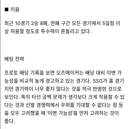
■ 키움
최근 10경기 2승 8패, 연패 구간 모든 경기에서 5실점 이
상 허용할 정도로 투수력이 흔들리고 있다.
베팅 전략
프로토 배당 기록을 보면 오즈메이커는 배당 대비 이변 가
능성을 비교적 높게 경고하고 있는 경기다. SSG가 홈 경기
지만 경기력이 너무 좋지 않다는 것을 적극 반영한 것으로
보인다. 특히 타선 공백 문제가 생각보다 크게 작용할 수 있
다는 것과 선발 경쟁력에서 우위를 기대할 수 없다는 점 등
을 모두 고려했을 때 ‘이변 가능성’을 먼저 고려하는 것이
좋다.