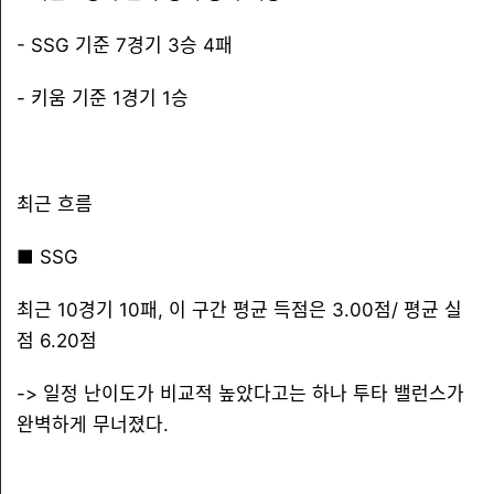
- SSG 기준 7경기 3승 4패
- 키움 기준 1경기 1승
최근 흐름
■ SSG
최근 10경기 10패, 이 구간 평균 득점은 3.00점/ 평균 실
점 6.20점
-> 일정 난이도가 비교적 높았다고는 하나 투타 밸런스가
완벽하게 무너졌다.