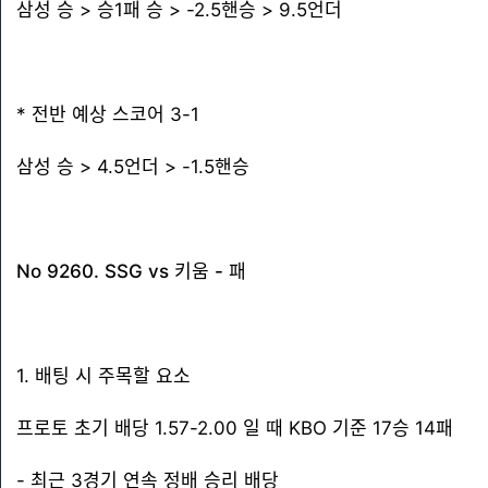
삼성 승 > 승1패 승 > -2.5핸승 > 9.5언더
* 전반 예상 스코어 3-1
삼성 승 > 4.5언더 > -1.5핸승
No 9260. SSG vs 키움 - 패
1. 배팅 시 주목할 요소
프로토 초기 배당 1.57-2.00 일 때 KBO 기준 17승 14패
- 최근 3경기 연속 정배 승리 배당