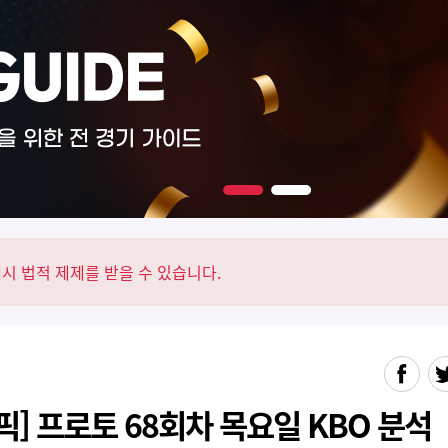
다음
시 법적 제제를 받을 수 있습니다.
] 프로토 68회차 목요일 KBO 분석