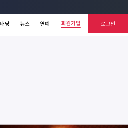
회원가입
배당
뉴스
연예
로그인