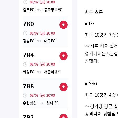
08/07 (금) 20:00
김포FC
vs
충북청주FC
최근 흐름
780
■ LG
08/07 (금) 20:00
최근 10경기 7승 
경남FC
vs
대구FC
-> 시즌 평균 실
경기에서는 5실점
784
공했다.
08/07 (금) 20:00
화성FC
vs
서울이랜드
■ SSG
788
최근 10경기 4승 
08/07 (금) 20:00
수원삼성
vs
김해 FC
-> 경기당 평균 
공격력이 뒷받침 
792