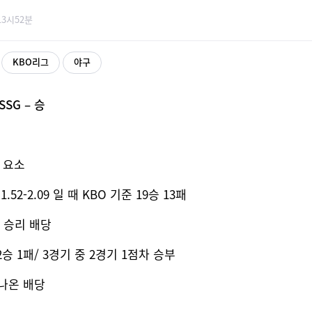
13시52분
KBO리그
야구
 SSG – 승
할 요소
52-2.09 일 때 KBO 기준 19승 13패
배 승리 배당
 2승 1패/ 3경기 중 2경기 1점차 승부
 나온 배당