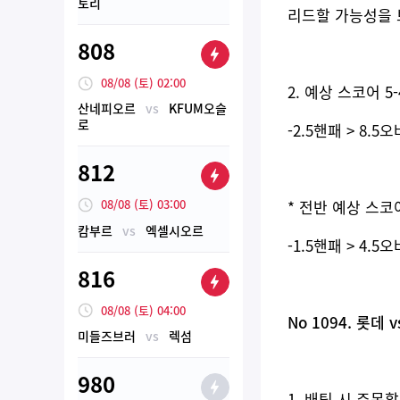
토리
리드할 가능성을 
808
08/08 (토) 02:00
2. 예상 스코어 5-
산네피오르
vs
KFUM오슬
로
-2.5핸패 > 8.5오
812
* 전반 예상 스코어
08/08 (토) 03:00
캄부르
vs
엑셀시오르
-1.5핸패 > 4.5오
816
08/08 (토) 04:00
No 1094. 롯데 v
미들즈브러
vs
렉섬
980
1. 배팅 시 주목