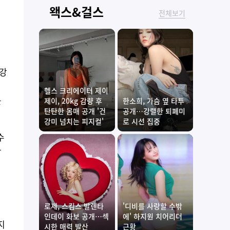
왝스&걸스
전체보기
 강
헬스 크리에이터 제이
볼
제이, 20kg 감량 후
한소희, 가슴 옆 타투
탄탄한 몸매 공개 '건
공개…강렬한 퇴폐미
강미 넘치는 피지컬'
로 시선 집중
수
담
로제, 스킴스 발렌타
'디비를 사랑할 수밖
인데이 화보 공개…섹
에' 하지원 치어리더
지
시한 매력 발산
근황