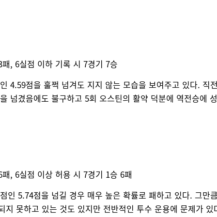
3패, 6실점 이하 기록 시 7경기 7승
점인 4.59점을 훌쩍 넘겨도 지지 않는 모습을 보여주고 있다. 직
을 넘겼음에도 불구하고 5회 오스틴의 활약 덕분에 역전승에 
6패, 6실점 이상 허용 시 7경기 1승 6패
실점인 5.74점을 넘길 경우 매우 높은 확률로 패하고 있다. 그만
되지 못하고 있는 것도 있지만 전반적인 투수 운용에 문제가 있