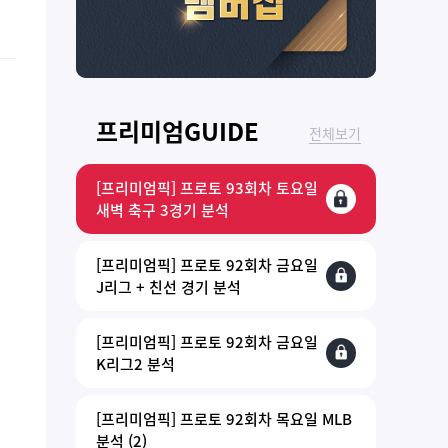
프리미엄GUIDE
전체보기
[프리미엄픽] 프로토 93회차 토요일
새벽 축구 3경기 분석
[프리미엄픽] 프로토 92회차 금요일
J리그 + 친선 경기 분석
[프리미엄픽] 프로토 92회차 금요일
K리그2 분석
[프리미엄픽] 프로토 92회차 목요일 MLB
분석 (2)