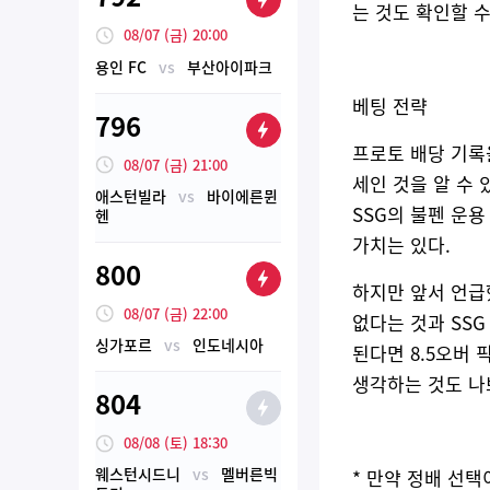
는 것도 확인할 수
08/07 (금) 20:00
용인 FC
vs
부산아이파크
베팅 전략
796
프로토 배당 기록
08/07 (금) 21:00
세인 것을 알 수 
애스턴빌라
vs
바이에른뮌
SSG의 불펜 운용
헨
가치는 있다.
800
하지만 앞서 언급
08/07 (금) 22:00
없다는 것과 SSG
싱가포르
vs
인도네시아
된다면 8.5오버
생각하는 것도 나
804
08/08 (토) 18:30
웨스턴시드니
vs
멜버른빅
* 만약 정배 선