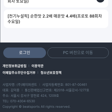
회차 토요일)
[천기누설픽] 순한맛 2.2배 매운맛 4.4배(프로토 88회차
수요일)
로그인
PC 버전으로 이동
개인정보취급방침
이용약관
이메일주소무단수집거부
청소년보호정책
사업자명: (주)페이퍼센트
사업자등록번호: 801-87-00461
|
대표: 김덕중
통신판매업신고번호: 제2018-서울강서-1277호
|
주소: 서울시 강서구 양천로 424, 1209호
TEL: 070-4304-6530
Copyright © beatsports All rights reserved.