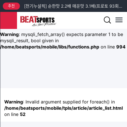
추천
[천기누설픽] 순한맛 2.2배 매운맛 3.1배(프로토 93회차 일요일)
Warning
: mysqli_fetch_array() expects parameter 1 to be
mysqli_result, bool given in
추천
[프리미엄픽] 프로토 88회차 엘리테세리엔 + 챔피언스리그 예선 분석
/home/beatsports/mobile/libs/functions.php
on line
982
추천
[프리미엄픽] 프로토 93회차 토요일 새벽 축구 3경기 분석
Warning
: mysqli_fetch_array() expects parameter 1 to be
mysqli_result, bool given in
추천
[프리미엄픽] 스포츠토토 승무패 43회차 14경기 분석
/home/beatsports/mobile/libs/functions.php
on line
994
추천
[프리미엄픽] 프로토 93회차 K리그 & J리그 분석 (스포츠토토 승무패 43회차 관련 경기)
추천
[천기누설픽] 순한맛 1.9배 매운맛 3.7배(프로토 93회차 토요일)
Warning
: Invalid argument supplied for foreach() in
/home/beatsports/mobile/tpls/article/article_list.html
on line
52